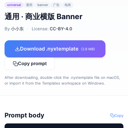
universal
通用
banner
广告
电商
通用 · 商业横版 Banner
By
小小东
·
License:
CC-BY-4.0
Download .nyxtemplate
(2.8 MB)
Copy prompt
After downloading, double-click the .nyxtemplate file on macOS,
or import it from the Templates workspace on Windows.
Prompt body
Copy