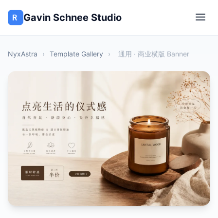
Gavin Schnee Studio
NyxAstra
›
Template Gallery
›
通用 · 商业横版 Banner